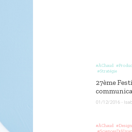
#ÀChaud
#Produc
#Stratégie
27ème Festi
communicat
01/12/2016
-
Isa
#ÀChaud
#Design
#SciencesDuVivan