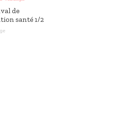
val de
ion santé 1/2
nge