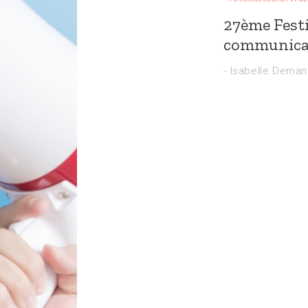
27ème Festi
communicat
-
Isabelle Dema