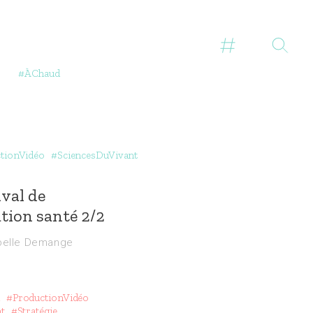
#ÀChaud
tionVidéo
#SciencesDuVivant
val de
ion santé 2/2
belle Demange
#ProductionVidéo
t
#Stratégie