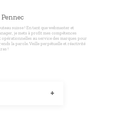
e Pennec
outeau suisse ! En tant que webmaster et
ager, je mets à profit mes compétences
t opérationnelles au service des marques pour
rends la parole. Veille perpétuelle et réactivité
ras !